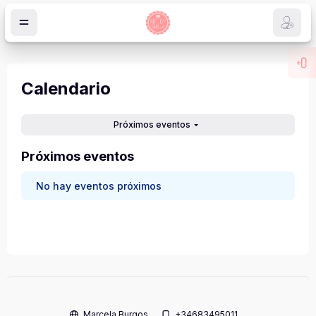
Salta al contenido principal
Abr
Calendario
oques
Próximos eventos
Próximos eventos
No hay eventos próximos
Marcela Burgos
+34683495011